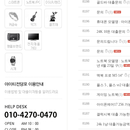
8198
골드바 대출문의
(1
8197
문의
(1)
8196
휴대폰 모델명 : 아
8195
24K 10돈 대출문의
8194
문의드립니다
(1)
8193
문의
(1)
8192
노트북 모델명 : 노트북 모
년 4월 23일 구
(1)
8191
맥북 프로 M5 14"
(
8190
플스 5 , 플스 vr2 대
8189
게이밍 노트북
(1)
8188
아이폰에어17 256 
8187
갤럭시북 대출 가능한
8186
24k 1냥 대출가능금