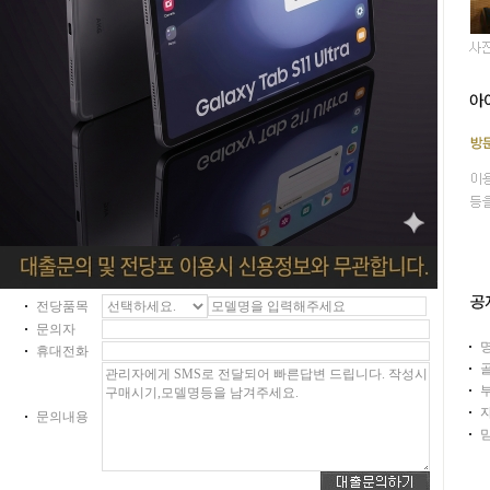
전당품목
문의자
휴대전화
문의내용